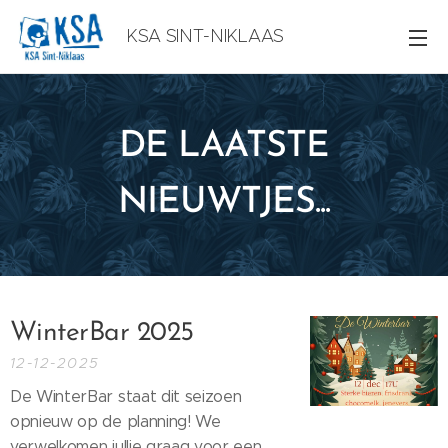
KSA SINT-NIKLAAS
DE LAATSTE
NIEUWTJES...
WinterBar 2025
12-12-2025
De WinterBar staat dit seizoen
opnieuw op de planning! We
verwelkomen jullie graag voor een